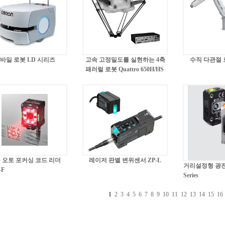
바일 로봇 LD 시리즈
고속 고정밀도를 실현하는 4축
수직 다관절 로봇
패러럴 로봇 Quattro 650H/HS
 오토 포커싱 코드 리더
레이저 판별 변위센서 ZP-L
거리설정형 광전
-F
Series
1
2
3
4
5
6
7
8
9
10
11
12
13
14
15
16