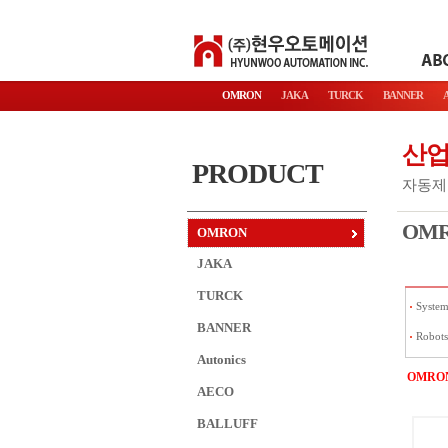
OMRON
JAKA
TURCK
BANNER
A
산
PRODUCT
자동제어
OM
OMRON
JAKA
TURCK
System
BANNER
Robots
Autonics
OMRO
AECO
BALLUFF