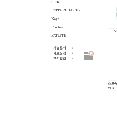
SICK
PEPPERL+FUCHS
Koyo
Pro-face
모
PATLITE
초고속
VHV5