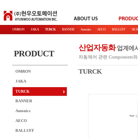
OMRON
JAKA
TURCK
BANNER
Autonics
AECO
BALLUFF
SIC
산업자동화
업계에서
PRODUCT
자동제어 관련 Components와 
TURCK
OMRON
JAKA
TURCK
BANNER
Autonics
AECO
BALLUFF